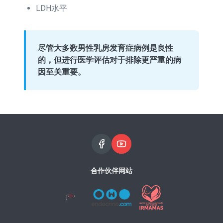
LDH水平
尽管大多数男性乳房发育症病例是良性
的，但进行医学评估对于排除更严重的病
因至关重要。
合作伙伴网站