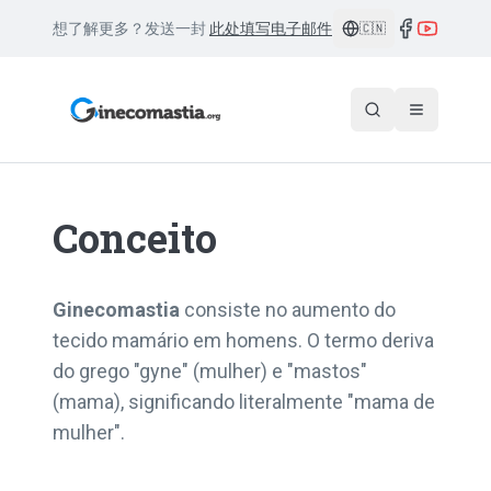
想了解更多？发送一封
此处填写电子邮件
🇨🇳
Conceito
Ginecomastia
consiste no aumento do
tecido mamário em homens. O termo deriva
do grego "gyne" (mulher) e "mastos"
(mama), significando literalmente "mama de
mulher".