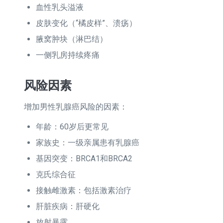
血性乳头溢液
皮肤变化（“橘皮样”、溃疡）
腋窝肿块（淋巴结）
一侧乳房持续疼痛
风险因素
增加男性乳腺癌风险的因素：
年龄：60岁后更常见
家族史：一级亲属患有乳腺癌
基因突变：BRCA1和BRCA2
克氏综合征
接触雌激素：包括激素治疗
肝脏疾病：肝硬化
放射暴露