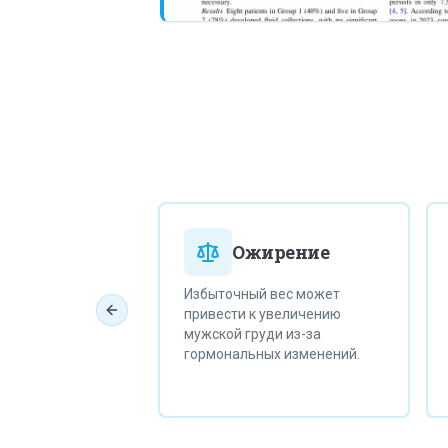
олические
Ожирение
оиды
Избыточный вес может
е
Р
привести к увеличению
Previous slide
х стероидов
в
мужской груди из-за
й из основных
к
гормональных изменений.
мастии у
ин.