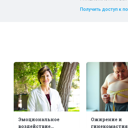
Получить доступ к п
Эмоциональное
Ожирение и
воздействие
гинекомастия