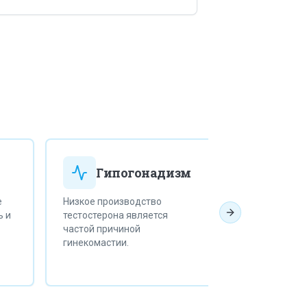
Забо
Гипогонадизм
пече
Низкое производство
Проблемы с пе
и
тестостерона является
Next slide
влиять на гор
частой причиной
метаболизм и 
гинекомастии.
гинекомастию.