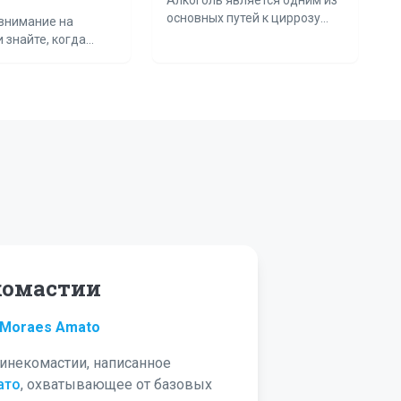
основных путей к циррозу
внимание на
печени.
 знайте, когда
я к врачу.
комастии
 Moraes Amato
инекомастии, написанное
ато
, охватывающее от базовых