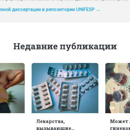
олной диссертации в репозитории UNIFESP →
Недавние публикации
Лекарства,
Может 
вызывающие
гинеко