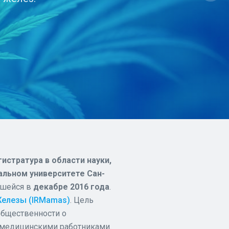
истратура в области науки,
льном университете Сан-
явшейся в
декабре 2016 года
.
Железы (IRMamas)
. Цель
общественности о
 медицинскими работниками.