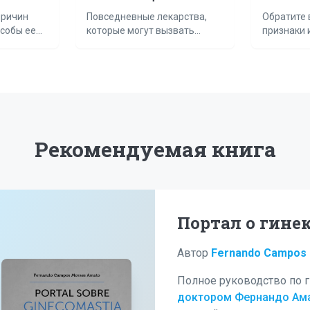
гинекомастию
раком?
причин
Повседневные лекарства,
Обратите 
особы ее
которые могут вызвать
признаки и
развитие этого состояния.
обращатьс
Рекомендуемая книга
Портал о гине
Автор
Fernando Campos
Полное руководство по г
доктором Фернандо Ам