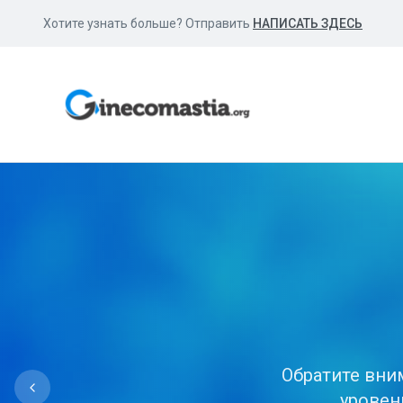
Хотите узнать больше? Отправить
НАПИСАТЬ ЗДЕСЬ
Лек
Ана
Различные л
Обратите вни
Чрезмерное у
Не обманыва
Ожирение 
качес
уровен
гор
п