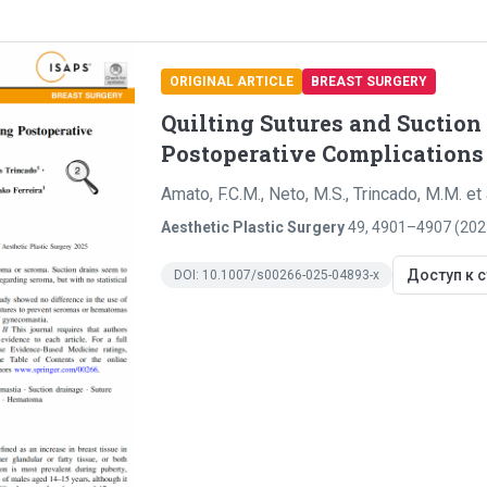
ORIGINAL ARTICLE
BREAST SURGERY
Quilting Sutures and Suction
Postoperative Complications
Amato, F.C.M., Neto, M.S., Trincado, M.M. et 
Aesthetic Plastic Surgery
49
,
4901–4907
(
202
Доступ к с
DOI:
10.1007/s00266-025-04893-x