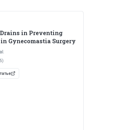
 Drains in Preventing
 in Gynecomastia Surgery
al.
5
)
татье