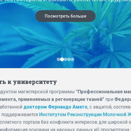
антигипертензивные средства и антациды.
Посмотреть больше
Посмотреть больше
Посмотреть больше
Посмотреть больше
Посмотреть больше
ь к университету
родуктом магистерской программы
"Профессиональная маг
жмента, применяемых в регенерации тканей"
при
Федера
работанной
доктором Фернандо Амато
, с защитой, состо
н поддерживается
Институтом Реконструкции Молочной 
есплатного портала без конфликта интересов для широкой 
нформация основана на научных данных иG просмотрена