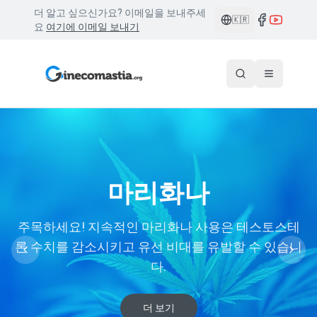
더 알고 싶으신가요? 이메일을 보내주세
🇰🇷
요
여기에 이메일 보내기
마리화나
아나볼릭 스테로이드
알코올 중독
비만
약물
주목하세요! 지속적인 마리화나 사용은 테스토스테
비만은 테스토스테론의 에스트로겐 전환 증가로 인해
다양한 약물, 예를 들어 항우울제, 항고혈압제, 제산제
속지 마세요. 부적절한 약물 및 호르몬 사용은 여성형
과도한 알코올 섭취는 간에 영향을 미치고 호르몬 대
론 수치를 감소시키고 유선 비대를 유발할 수 있습니
등은 여성형 유방을 부작용으로 유발할 수 있습니다.
사를 변화시켜 여성형 유방증을 유발할 수 있습니다.
여성형 유방의 주요 원인 중 하나입니다.
유방을 유발할 수 있습니다.
다.
더 보기
더 보기
더 보기
더 보기
더 보기