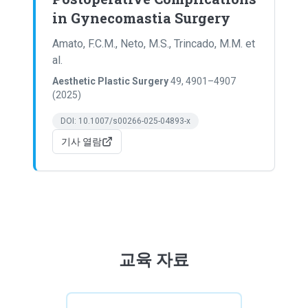
in Gynecomastia Surgery
Amato, F.C.M., Neto, M.S., Trincado, M.M. et
al.
Aesthetic Plastic Surgery
49
,
4901–4907
(
2025
)
DOI:
10.1007/s00266-025-04893-x
기사 열람
교육 자료