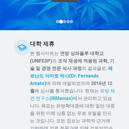
대학 제휴
본 웹사이트는
연방 상파울루 대학교
(UNIFESP)
의
조직 재생에 적용된 과학, 기
술 및 경영 전문 석사 과정
의 결과물로,
페
르난도 아마토 박사(Dr. Fernando
Amato)
에 의해 개발되었으며
2016년 12
월
에 심사를 통과했습니다. 현재는
유방 재
건 연구소(IRMamas)
에서 관리하고 있습
니다. 목표는 유방확대증에 대한 일반 대중
을 위한 이해 상충 없는 무료 포털을 만드
는 것입니다. 모든 정보는 과학적 근거에
기반하며 의료 전문가에 의해 검토되었습