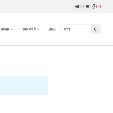
🇮🇳
HI
उपचार
हमारे बारे में
Blog