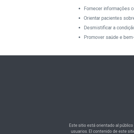
Fornecer informações c
Orientar pacientes sobr
Desmistificar a condiçã
Promover saúde e bem-
Este sitio está orientado al públic
usuarios. El contenido de este si