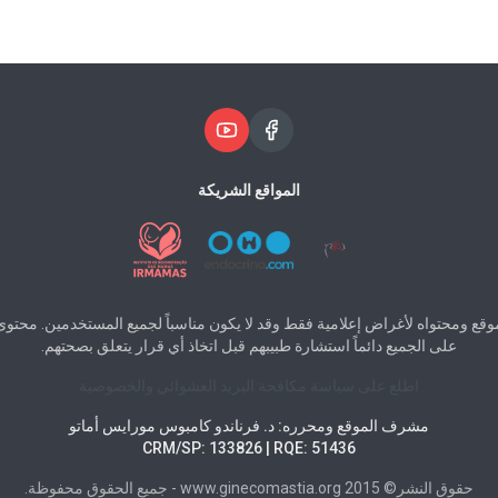
المواقع الشريكة
لموقع ومحتواه لأغراض إعلامية فقط وقد لا يكون مناسباً لجميع المستخدمين. محتو
على الجميع دائماً استشارة طبيبهم قبل اتخاذ أي قرار يتعلق بصحتهم.
اطلع على سياسة مكافحة البريد العشوائي والخصوصية
مشرف الموقع ومحرره: د. فرناندو كامبوس مورايس أماتو
CRM/SP: 133826 | RQE: 51436
حقوق النشر© 2015 www.ginecomastia.org - جميع الحقوق محفوظة.